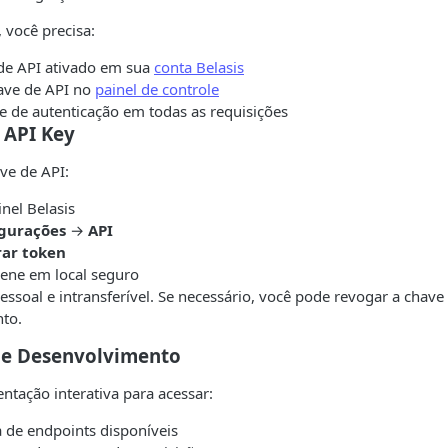
, você precisa:
 de API ativado em sua
conta Belasis
ave de API no
painel de controle
ve de autenticação em todas as requisições
 API Key
ve de API:
nel Belasis
gurações
→
API
ar token
ene em local seguro
essoal e intransferível. Se necessário, você pode revogar a chav
to.
o e Desenvolvimento
tação interativa para acessar:
a de endpoints disponíveis