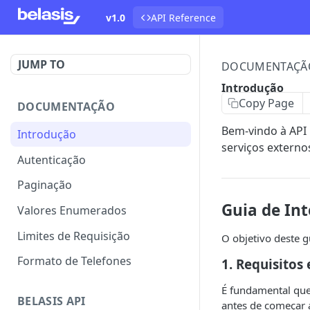
v1.0
API Reference
JUMP TO
DOCUMENTAÇÃ
Introdução
Copy Page
DOCUMENTAÇÃO
Bem-vindo à API 
Introdução
serviços externo
Autenticação
Paginação
Guia de In
Valores Enumerados
Limites de Requisição
O objetivo deste g
Formato de Telefones
1. Requisitos
É fundamental que
BELASIS API
antes de começar 