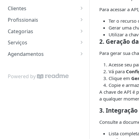
Clientes
Para acessar a API
Lista os clientes
GET
Profissionais
Ter o recurso
Gerar uma ch
Cria cliente
Lista os profissionais
POST
GET
Categorias
Utilizar a cha
Busca cliente
Busca profissional
Lista os categorias
2. Geração da
GET
GET
GET
Serviços
Atualiza cliente
Retorna horários
Cria categoria
Lista os serviços
PATCH
POST
GET
GET
Para gerar sua cha
Agendamentos
disponíveis
Remove cliente
Busca categoria
Cria serviço
Lista agendamentos
POST
DEL
GET
GET
Acesse seu pai
Lista os serviços do
GET
Vá para
Confi
Atualiza categoria
Busca serviço
Cria agendamento
PATCH
POST
GET
Powered by
profissional
Clique em
Ger
Copie e armaz
Remove categoria
Atualiza serviço
Busca agendamento
PATCH
DEL
GET
A chave de API é p
Remove serviço
Atualiza agendamento
PATCH
DEL
a qualquer momen
Remove agendamento
DEL
3. Integraçã
Confirma agendamento
PATCH
Consulte a documen
Marca agendamento
PATCH
Lista complet
como não confirmado